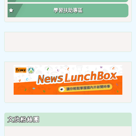
學習扶助專區
link
to
https://roadsafetymonth.yam
link
to
https
lunch
文欣粉絲團