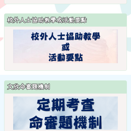
to
https://www.weses.tyc.edu.
ncsn=11&nsn=29
校外人士協助教學或活動要點
\
文欣命審題機制