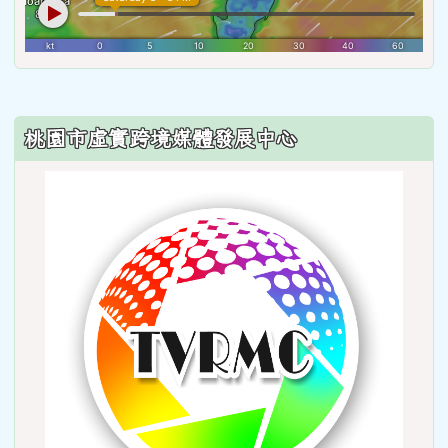
:::
桃園市虛實跨境媒體發展中心
link
to
http: