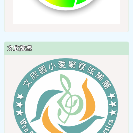
文欣愛樂
link
to
https