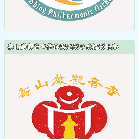
壽山巖觀音寺信仰與光影之美攝影比賽
link
to
https