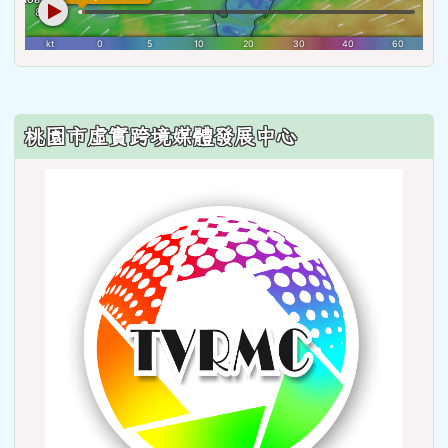
:::
桃園市虛實跨境媒體發展中心
link
to
http: