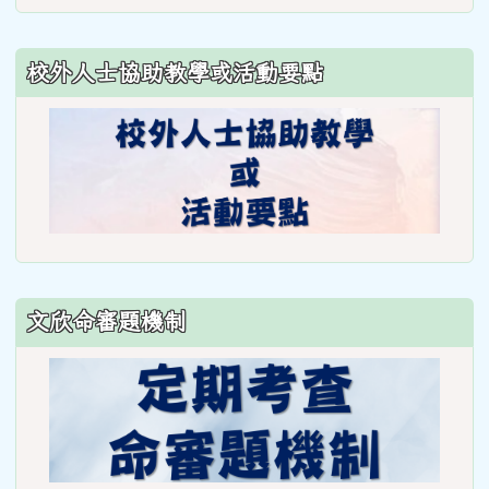
https://www.weses.tyc.edu.
ncsn=11&nsn=29
校外人士協助教學或活動要點
\
文欣命審題機制