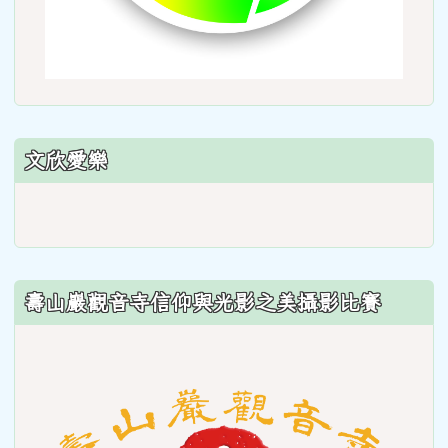
文欣愛樂
link
to
https://sites.google.com/wes
壽山巖觀音寺信仰與光影之美攝影比賽
link
to
https