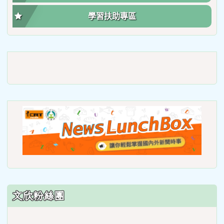
學習扶助專區
link
to
https://roadsafetymonth.yam
link
to
https
lunch
文欣粉絲團