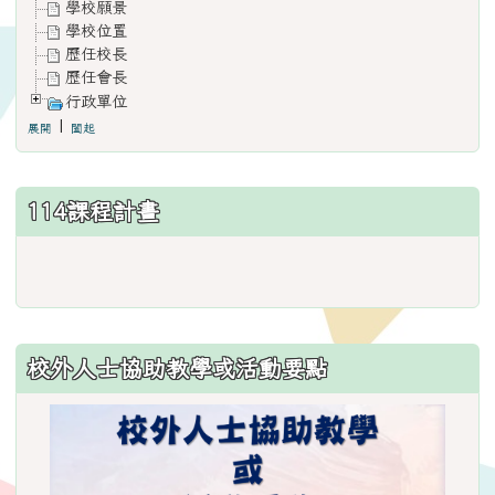
學校願景
學校位置
歷任校長
歷任會長
行政單位
|
展開
闔起
114課程計畫
link
to
https://www.weses.tyc.edu.
ncsn=11&nsn=29
校外人士協助教學或活動要點
\