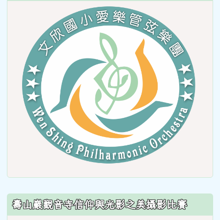
link
to
https
壽山巖觀音寺信仰與光影之美攝影比賽