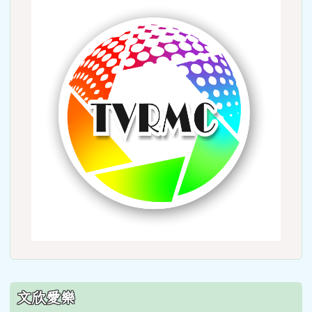
link
to
http:
文欣愛樂