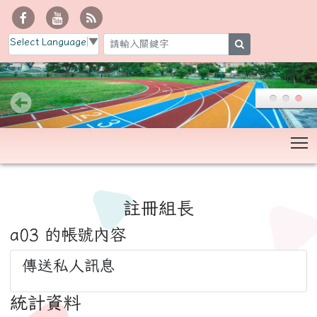
Select Language
▼
search
T
:::
註冊組長
a03 的帳號內容
傳送私人訊息
統計資料