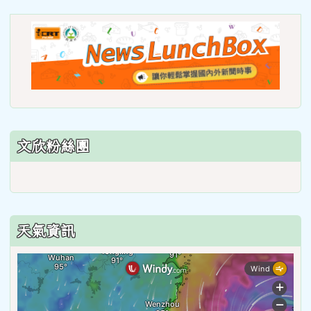
https://roadsafetymonth.yam
link
to
https
lunch
文欣粉絲團
天氣資訊