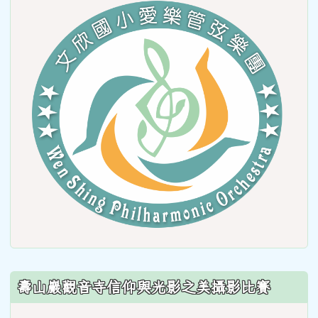
link
to
https
壽山巖觀音寺信仰與光影之美攝影比賽