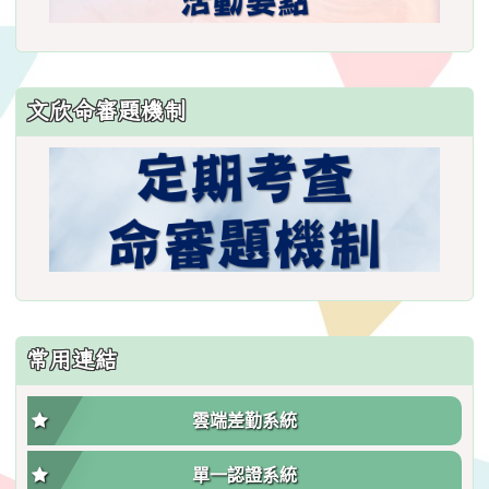
文欣命審題機制
常用連結
雲端差勤系統
單一認證系統