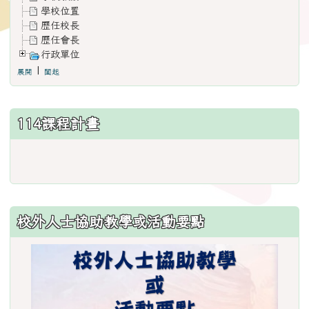
學校位置
歷任校長
歷任會長
行政單位
|
展開
闔起
114課程計畫
link
to
https://www.weses.tyc.edu.
ncsn=11&nsn=29
校外人士協助教學或活動要點
\