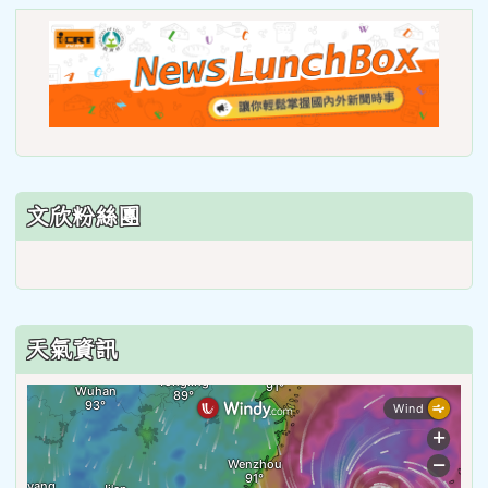
link
to
https
lunch
文欣粉絲團
天氣資訊