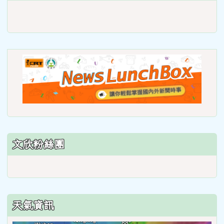
link
to
https://roadsafetymonth.yam
link
to
https
lunch
文欣粉絲團
天氣資訊