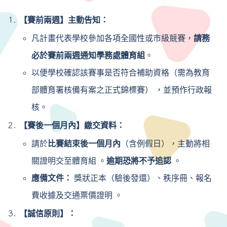
【賽前兩週】主動告知：
凡計畫代表學校參加各項全國性或市級競賽，
請務
必於賽前兩週通知學務處體育組
。
以便學校確認該賽事是否符合補助資格（需為教育
部體育署核備有案之正式錦標賽） ，並預作行政報
核。
【賽後一個月內】繳交資料：
請於
比賽結束後一個月內
（含例假日），主動將相
關證明交至體育組 。
逾期恐將不予追認
。
應備文件：
獎狀正本（驗後發還）、秩序冊、報名
費收據及交通票價證明 。
【誠信原則】：