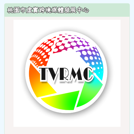
:::
桃園市虛實跨境媒體發展中心
link
to
http: