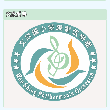
文欣愛樂
link
to
https