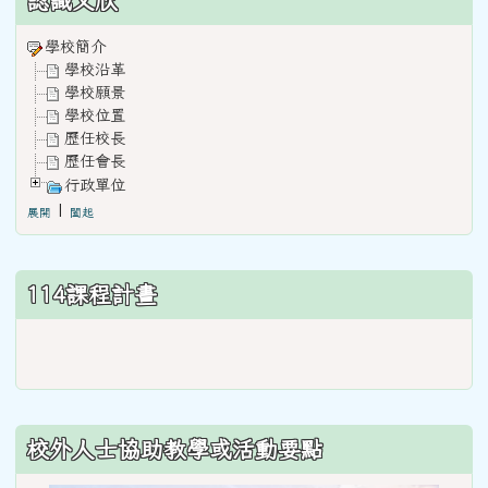
認識文欣
學校簡介
學校沿革
學校願景
學校位置
歷任校長
歷任會長
行政單位
|
展開
闔起
114課程計畫
link
to
https://www.weses.tyc.edu.
ncsn=11&nsn=29
校外人士協助教學或活動要點
\