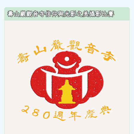
壽山巖觀音寺信仰與光影之美攝影比賽
link
to
https