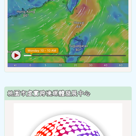
:::
桃園市虛實跨境媒體發展中心
link
to
http: