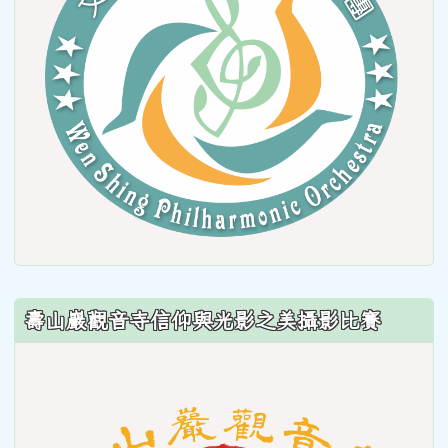
壽山巖觀音寺信仰與光影之美攝影比賽
link
to
https