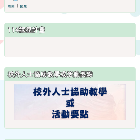
|
展開
闔起
114課程計畫
link
to
https://www.weses.tyc.edu.
ncsn=11&nsn=29
校外人士協助教學或活動要點
\