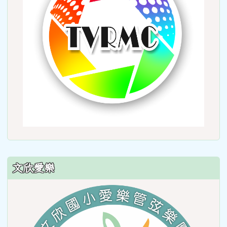
文欣愛樂
link
to
https