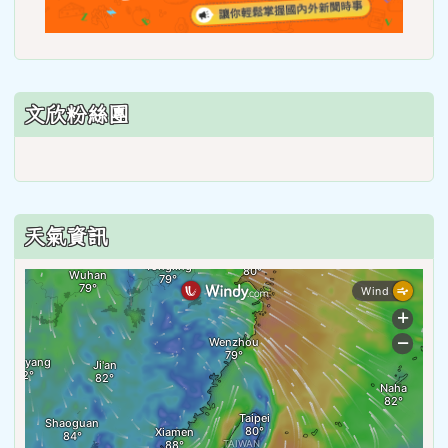
https
lunch
文欣粉絲團
天氣資訊