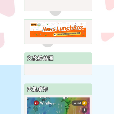
link
to
https://roadsafetymonth.ya
link
to
https://www.i
lunchbox/
文欣粉絲團
天氣資訊