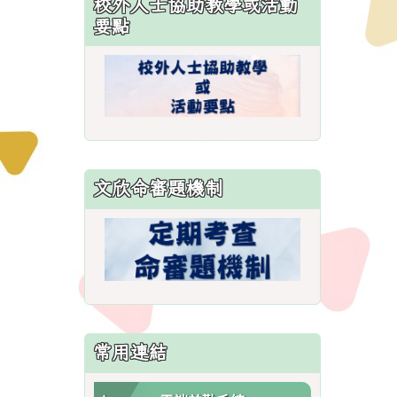
校外人士協助教學或活動
\
要點
文欣命審題機制
常用連結