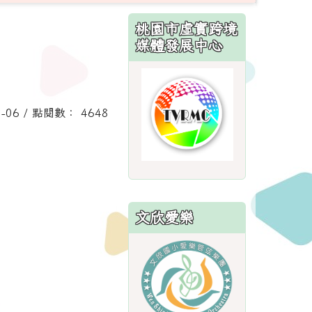
:::
桃園市虛實跨境
媒體發展中心
link
to
8-06 / 點閱數： 4648
http://sites.
文欣愛樂
link
to
https://sites.