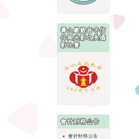
壽山巖觀音寺信
仰與光影之美攝
影比賽
link
to
https://sites.
會計財務公告
會計財務公告