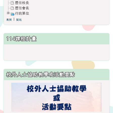
歷任校長
歷任會長
行政單位
|
展開
闔起
114課程計畫
link
to
https://www.weses.tyc.edu.
ncsn=11&nsn=29
校外人士協助教學或活動要點
\