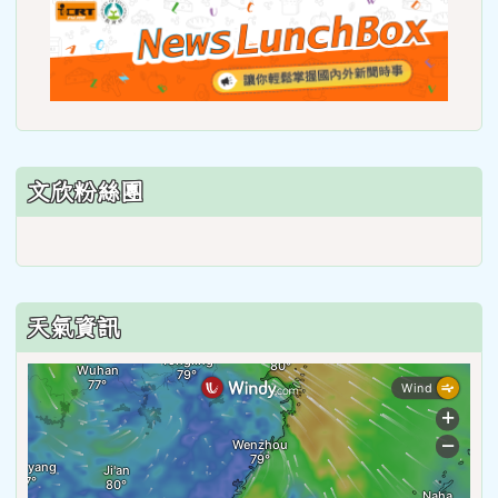
link
to
https
lunch
文欣粉絲團
天氣資訊