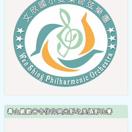
to
https
壽山巖觀音寺信仰與光影之美攝影比賽
link