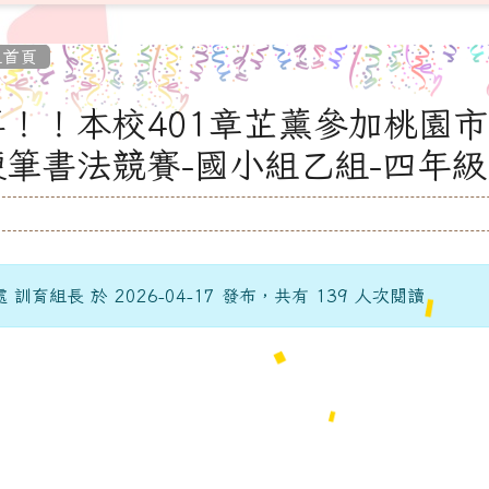
組首頁
！！本校401章芷薰參加桃園市
硬筆書法競賽-國小組乙組-四年
 訓育組長 於 2026-04-17 發布，共有 139 人次閱讀
tw/modules/tadnews/page.php?