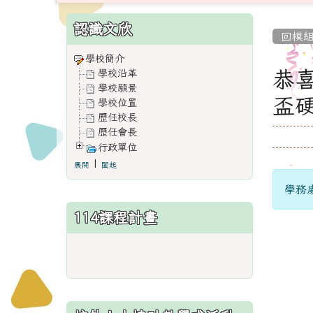
:::
:::
認識文欣
回模
學校簡介
恭喜
學校沿革
學校願景
盃
學校位置
歷任校長
歷任會長
行政單位
|
展開
闔起
學務處
114課程計畫
link
to
https://www.weses.tyc.edu.
ncsn=11&nsn=29