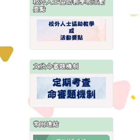
校外人士協助教學或活動
\
要點
文欣命審題機制
常用連結