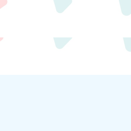
m.com/
crt.com.tw/app/news-