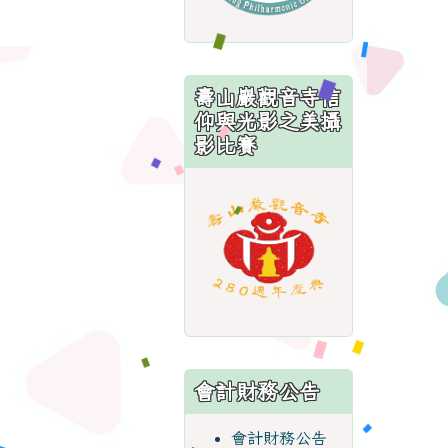
壽山巖觀音寺信
仰與光影之美攝
影比賽
link
to
https://sites.
會計財務公告
會計財務公告