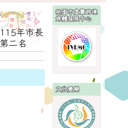
:::
桃園市虛實跨境
媒體發展中心
115年市長
link
to
級第二名
http://sites.
文欣愛樂
link
to
https://sites.