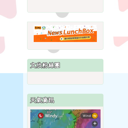
link
to
https://roadsafetymonth.ya
link
to
https://www.i
lunchbox/
文欣粉絲團
天氣資訊