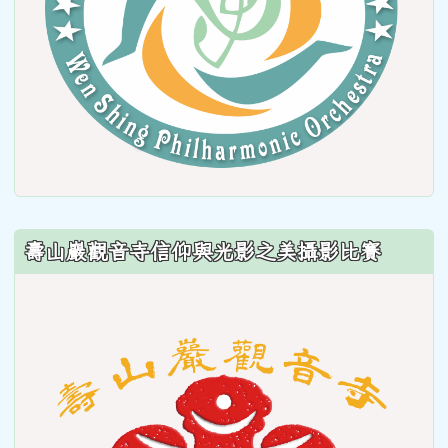
壽山巖觀音寺信仰與光影之美攝影比賽
link
to
https