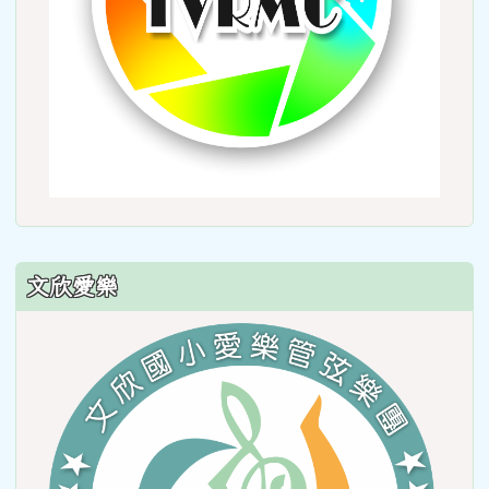
文欣愛樂
link
to
https