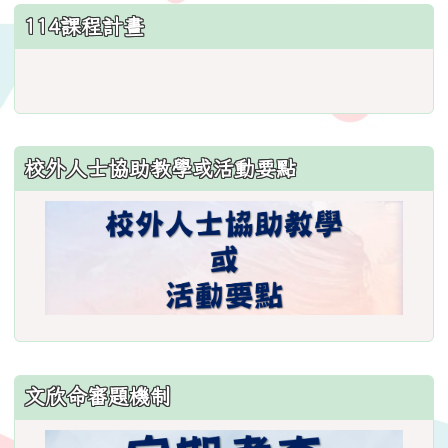
114課程計畫
link
to
https://www.weses.tyc.edu.
ncsn=11&nsn=29
校外人士協助教學或活動要點
\
文欣命審題機制