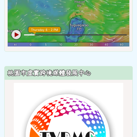
:::
桃園市虛實跨境媒體發展中心
link
to
http: