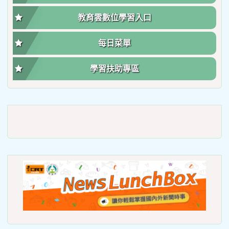
教育雲數位學習入口
每日菜單
學習扶助專區
link
to
https://roadsafetymonth.yam
link
to
https
lunch