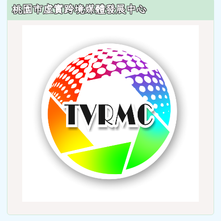
:::
桃園市虛實跨境媒體發展中心
link
to
http: