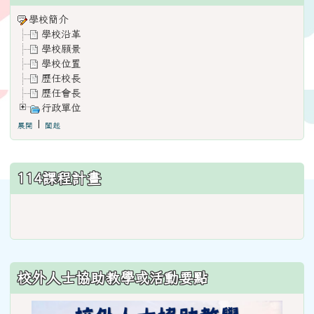
學校簡介
學校沿革
學校願景
學校位置
歷任校長
歷任會長
行政單位
|
展開
闔起
114課程計畫
link
to
https://www.weses.tyc.edu.
ncsn=11&nsn=29
校外人士協助教學或活動要點
\