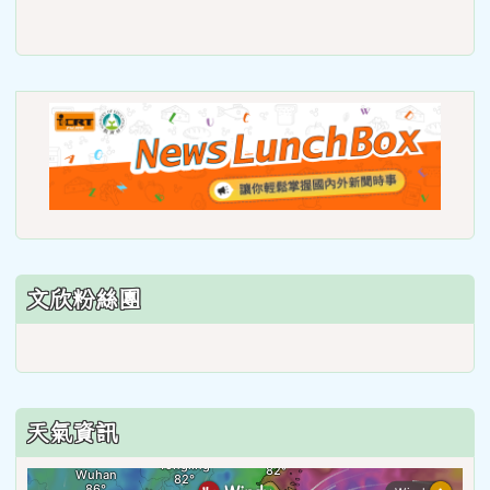
link
to
https://roadsafetymonth.yam
link
to
https
lunch
文欣粉絲團
天氣資訊