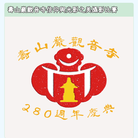
壽山巖觀音寺信仰與光影之美攝影比賽
link
to
https