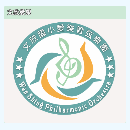
文欣愛樂
link
to
https