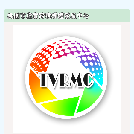
:::
桃園市虛實跨境媒體發展中心
link
to
http: