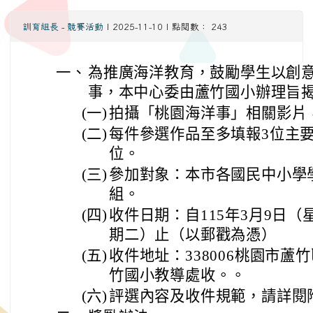
訓育組長
-
競賽活動
| 2025-11-10 | 點閱數： 243
一、
為推廣海洋教育，鼓勵學生以創
事，本中心委由蘆竹國小辦理旨
(一)
拍攝「桃園海洋事」相關影片
(二)
每件參選作品至多填報3位主
位。
(三)
參加對象：本市各國民中小學
組。
(四)
收件日期：自115年3月9日（
期二）止（以郵戳為憑）
(五)
收件地址：338006桃園市蘆
竹國小教導處收。。
(六)
評選內容及收件規範，請詳閱