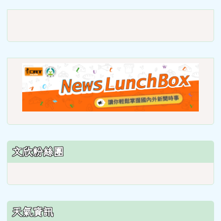
link
to
https://roadsafetymonth.yam
link
to
https
lunch
文欣粉絲團
天氣資訊