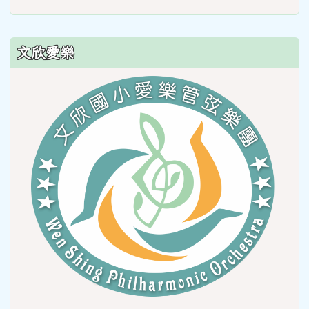
文欣愛樂
link
to
https