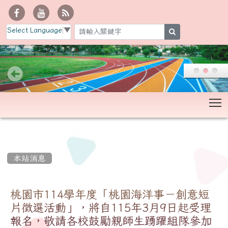
Select Language
▼
search
T
:::
本站消息
桃園市114學年度「桃園海洋事－創意短
片徵選活動」，將自115年3月9日起受理
報名，敬請各校鼓勵親師生踴躍組隊參加