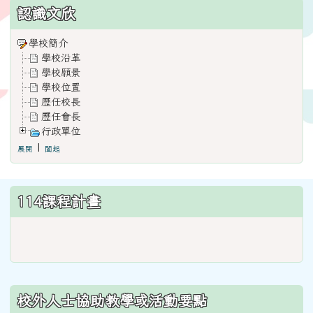
:::
認識文欣
學校簡介
學校沿革
學校願景
學校位置
歷任校長
歷任會長
行政單位
|
展開
闔起
114課程計畫
link
to
https://www.weses.tyc.edu.
ncsn=11&nsn=29
校外人士協助教學或活動要點
\