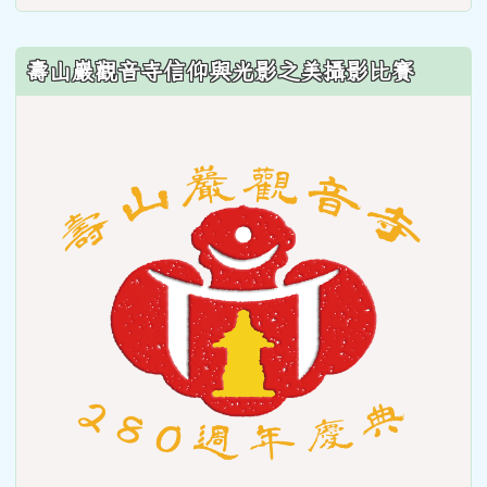
壽山巖觀音寺信仰與光影之美攝影比賽
link
to
https