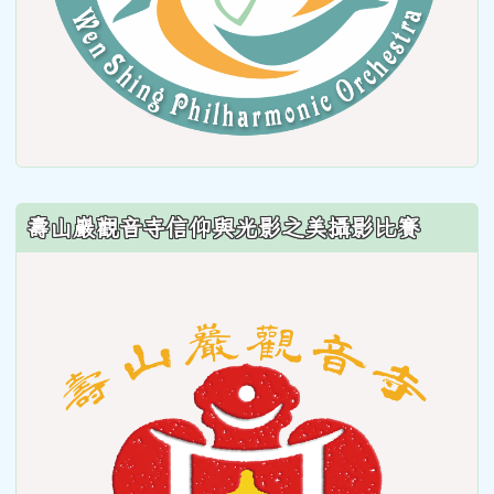
壽山巖觀音寺信仰與光影之美攝影比賽
link
to
https