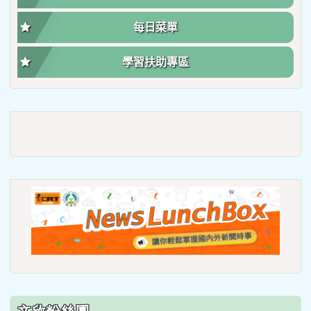
每日菜單
學習扶助專區
link
to
https://roadsafetymonth.yam
link
to
https
lunch