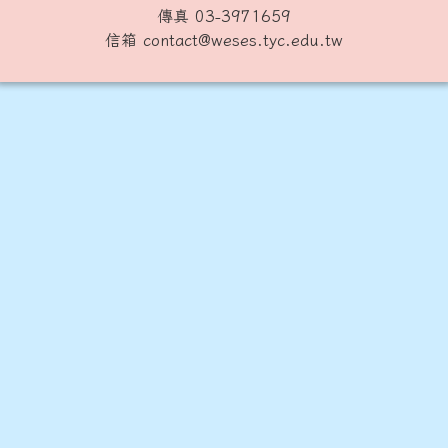
傳真 03-3971659
信箱 contact@weses.tyc.edu.tw