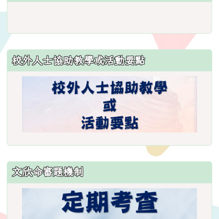
link
to
https://www.weses.tyc.edu.
ncsn=11&nsn=29
校外人士協助教學或活動要點
\
文欣命審題機制