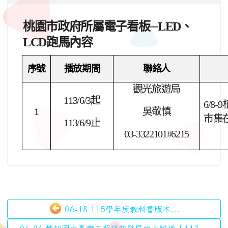
桃園市政府所屬電子看板─LED、
LCD跑馬內容
序號
播放期間
聯絡人
觀光旅遊局
113/6/3
起
6/8-9
1
吳敬慎
市集
113/6/9
止
03-3322101#6215
06-18 115學年度教科書版本...