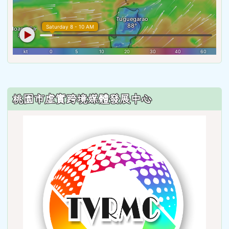
:::
桃園市虛實跨境媒體發展中心
link
to
http: