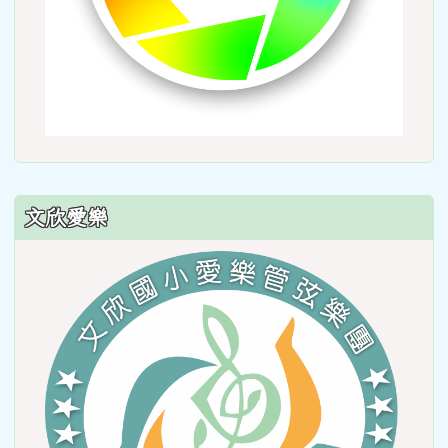
文欣愛樂
link
to
https