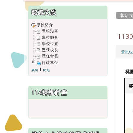
:::
:::
認識文欣
本站
學校簡介
學校沿革
11
學校願景
學校位置
歷任校長
資訊組
歷任會長
行政單位
|
展開
闔起
桃園
序
114課程計畫
link
to
https://www.weses.tyc.edu.
ncsn=11&nsn=29