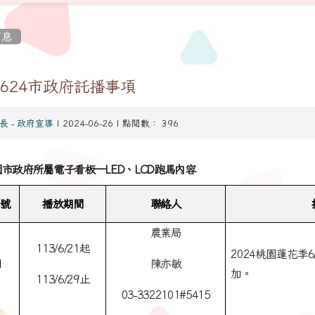
消息
30624市政府託播事項
長
-
政府宣導
| 2024-06-26 | 點閱數： 396
市政府所屬電子看板─LED、LCD跑馬內容
號
播放期間
聯絡人
農業局
113/6/21
起
2024
桃園蓮花季6
1
陳亦敏
加。
113/6/29
止
tw/modules/tadnews/page.php?
03-3322101#5415