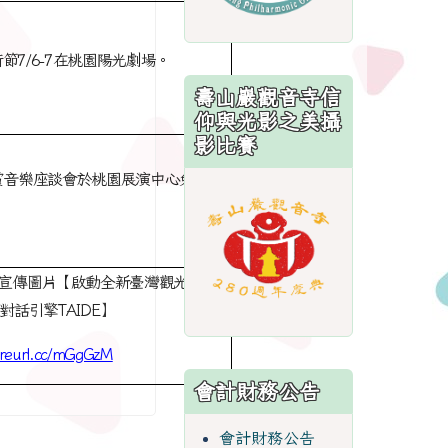
節7/6-7在桃園陽光劇場。
壽山巖觀音寺信
仰與光影之美攝
影比賽
賞音樂座談會於桃園展演中心免費入
link
to
https://sites.
宣傳圖片【啟動全新臺灣觀光新品
對話引擎TAIDE
】
//reurl.cc/mGgGzM
會計財務公告
會計財務公告