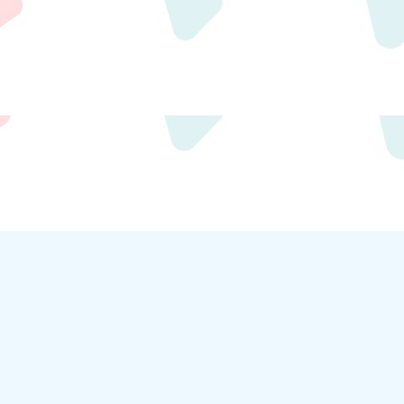
m.com/
crt.com.tw/app/news-