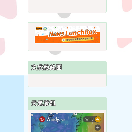
link
to
https://roadsafetymonth.ya
link
to
https://www.i
lunchbox/
文欣粉絲團
天氣資訊