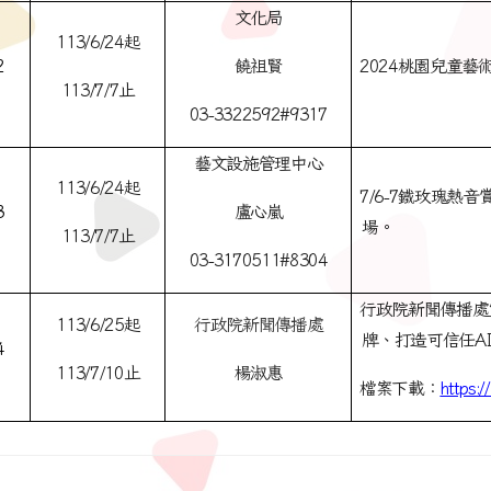
文化局
113/6/24
起
2
饒祖賢
2024
桃園兒童藝術
113/7/7
止
03-3322592#9317
藝文設施管理中心
113/6/24
起
7/6-7
鐵玫瑰熱音
3
盧心嵐
場。
113/7/7
止
03-3170511#8304
行政院新聞傳播處
113/6/25
起
行政院新聞傳播處
牌、打造可信任AI
4
113/7/10
止
楊淑惠
檔案下載：
https: