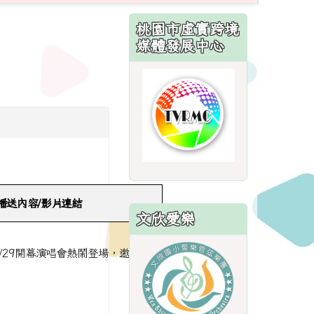
:::
桃園市虛實跨境
媒體發展中心
link
to
http://sites.
播送內容/影片連結
文欣愛樂
link
/29開幕演唱會熱鬧登場，邀您參
to
https://sites.