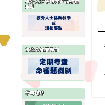
校外人士協助教學或活動
\
要點
文欣命審題機制
常用連結