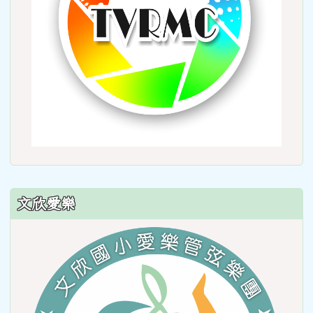
文欣愛樂
link
to
https