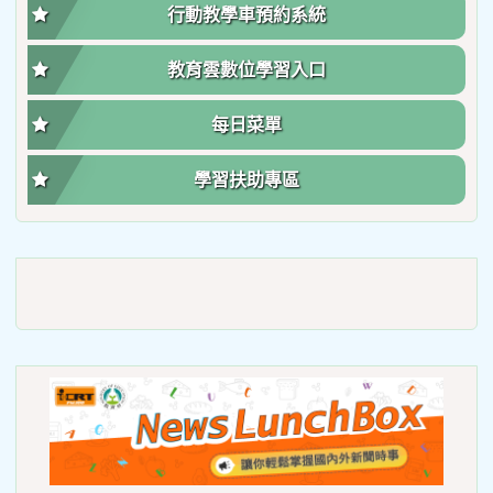
行動教學車預約系統
教育雲數位學習入口
每日菜單
學習扶助專區
link
to
https://roadsafetymonth.yam
link
to
https
lunch