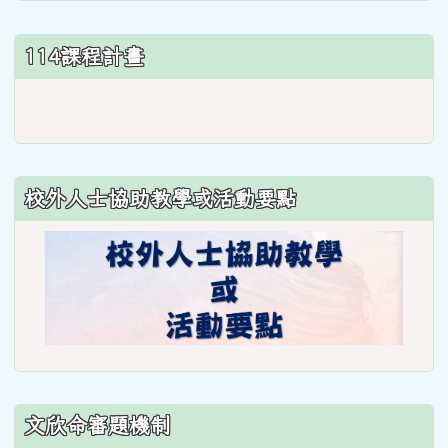
114課程計畫
link
to
https://www.weses.tyc.edu.
ncsn=11&nsn=29
校外人士協助教學或活動要點
\
文欣命審題機制