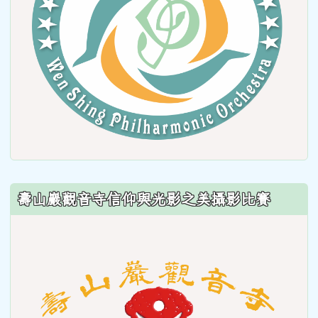
壽山巖觀音寺信仰與光影之美攝影比賽
link
to
https