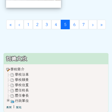
(current)
«
‹
1
2
3
4
5
6
7
›
»
:::
認識文欣
學校簡介
學校沿革
學校願景
學校位置
歷任校長
歷任會長
行政單位
|
展開
闔起