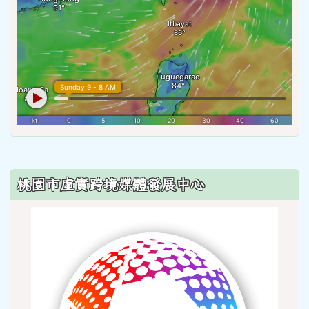
:::
桃園市虛實跨境媒體發展中心
link
to
http: