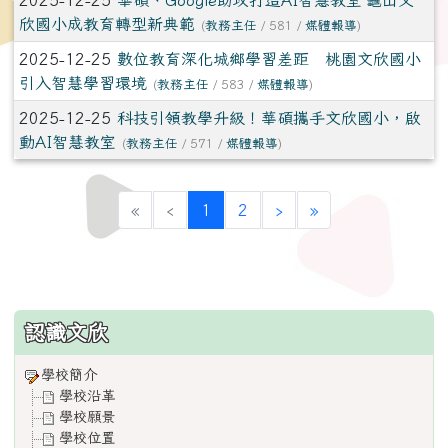
2025-12-25
華碩、Google助攻打造AI智慧教室 龜山文
欣國小成教育轉型新典範
(
教務主任
/ 581 /
媒體報導
)
2025-12-25
數位教育深化城鄉學習差距 桃園文欣國小
引入智慧學習環境
(
教務主任
/ 583 /
媒體報導
)
2025-12-25
科技引領教學升級！華碩攜手文欣國小，啟
動AI智慧教室
(
教務主任
/ 571 /
媒體報導
)
(current)
«
‹
1
2
›
»
:::
認識文欣
學校簡介
學校沿革
學校願景
學校位置