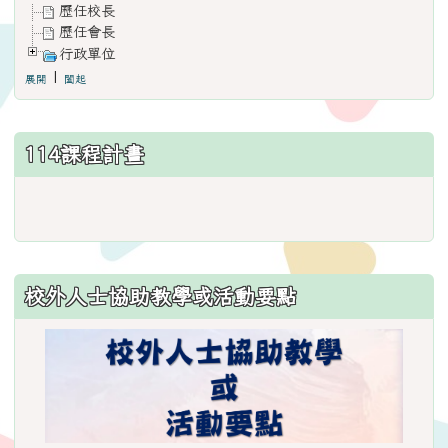
歷任校長
歷任會長
行政單位
|
展開
闔起
114課程計畫
link
to
https://www.weses.tyc.edu.
ncsn=11&nsn=29
校外人士協助教學或活動要點
\