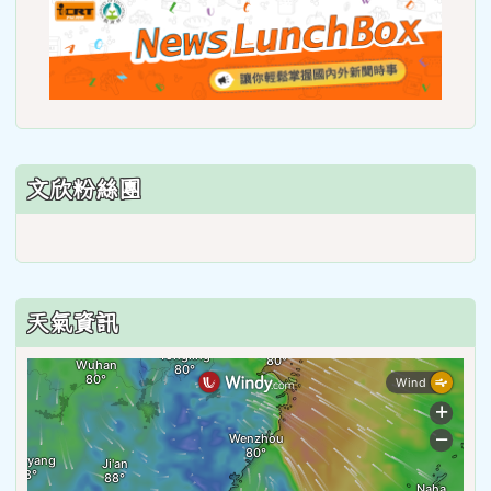
link
to
https
lunch
文欣粉絲團
天氣資訊