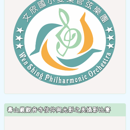
to
https
壽山巖觀音寺信仰與光影之美攝影比賽
link