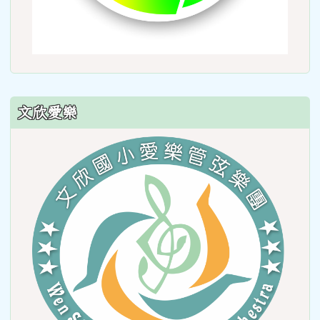
文欣愛樂
link
to
https