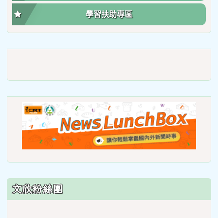
學習扶助專區
link
to
https://roadsafetymonth.yam
link
to
https
lunch
文欣粉絲團