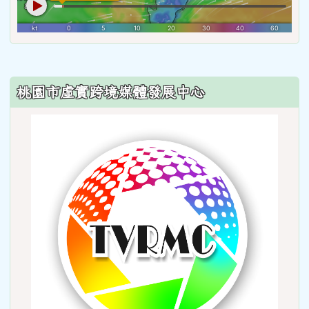
:::
桃園市虛實跨境媒體發展中心
link
to
http: