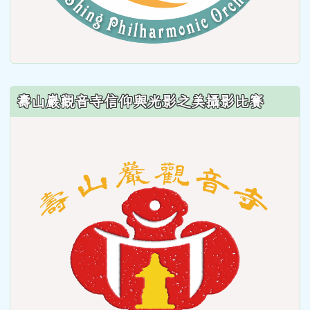
壽山巖觀音寺信仰與光影之美攝影比賽
link
to
https