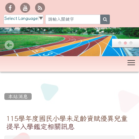
Select Language
▼
search
T
:::
本站消息
115學年度國民小學未足齡資賦優異兒童
提早入學鑑定相關訊息