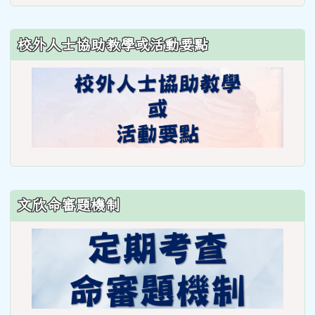
https://www.weses.tyc.edu.
ncsn=11&nsn=29
校外人士協助教學或活動要點
\
文欣命審題機制