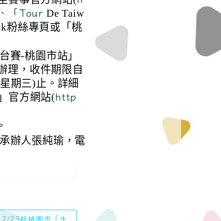
De Taiw
/)、「Tour
ook粉絲專頁或「桃
環台賽-桃園市站」
一)辦理，收件期限自
日(星期三)止。詳細
」官方網站(
http
。
承辦人張純瑜，電
】2/23起桃園市「生