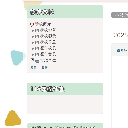
:::
:::
認識文欣
本站
學校簡介
學校沿革
20
學校願景
學校位置
歷任校長
體育組
歷任會長
行政單位
|
展開
闔起
114課程計畫
link
to
https://www.weses.tyc.edu.
ncsn=11&nsn=29