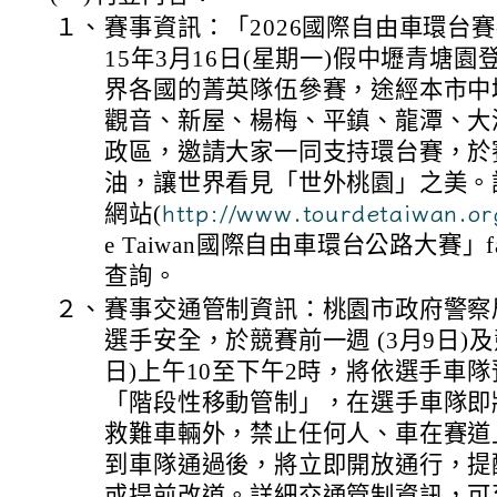
１、
賽事資訊：「2026國際自由車環台賽
15年3月16日(星期一)假中壢青塘
界各國的菁英隊伍參賽，途經本市中
觀音、新屋、楊梅、平鎮、龍潭、大
政區，邀請大家一同支持環台賽，於
油，讓世界看見「世外桃園」之美。
網站(
http://www.tourdetaiwan.o
e Taiwan國際自由車環台公路大賽」f
查詢。
２、
賽事交通管制資訊：桃園市政府警察
選手安全，於競賽前一週 (3月9日)及
日)上午10至下午2時，將依選手車
「階段性移動管制」，在選手車隊即
救難車輛外，禁止任何人、車在賽道
到車隊通過後，將立即開放通行，提
或提前改道。詳細交通管制資訊，可