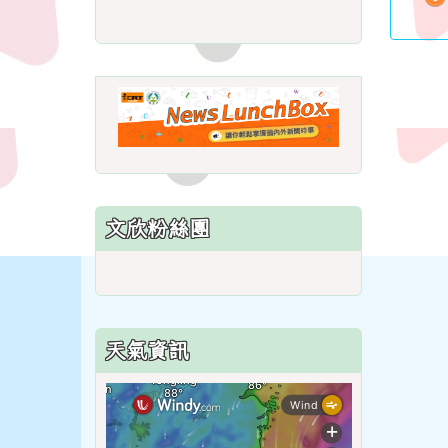
link
to
https://roadsafetymonth.ya
link
to
https://www.i
lunchbox/
文欣粉絲團
天氣資訊