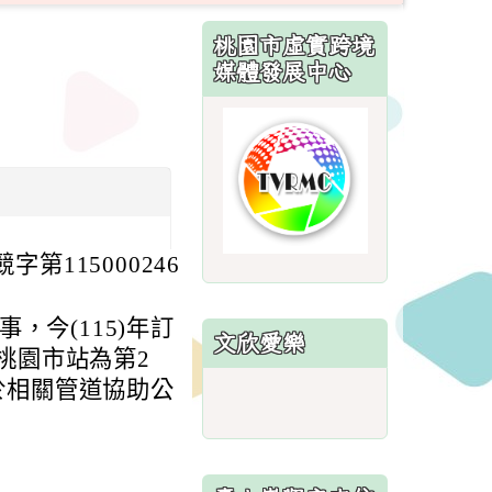
:::
桃園市虛實跨境
媒體發展中心
link
to
http://sites.
第115000246
，今(115)年訂
文欣愛樂
中桃園市站為第2
校於相關管道協助公
link
to
https://sites.google.co