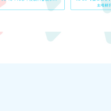
生喝鮮乳
m.com/
crt.com.tw/app/news-