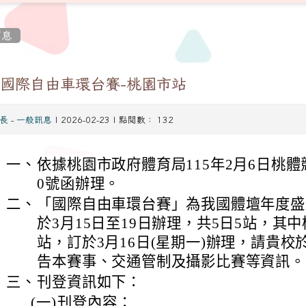
消息
26國際自由車環台賽-桃園市站
長
-
一般訊息
| 2026-02-23 | 點閱數： 132
一、
依據桃園市政府體育局115年2月6日桃體競字
0號函辦理。
二、
「國際自由車環台賽」為我國體壇年度盛事
於3月15日至19日辦理，共5日5站，其
站，訂於3月16日(星期一)辦理，請貴
告本賽事、交通管制及攝影比賽等資訊。
三、
刊登資訊如下：
tw/modules/tadnews/page.php?
(一)
刊登內容：