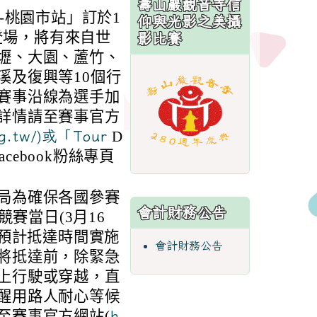
壽山巖觀音寺信
-桃園市站」訂於1
仰與光影之美攝
園登場，將有來自世
影比賽
壢、大園、蘆竹、
link
溪及復興等10個行
to
賽事沿線為選手加
https://sites.
詳情請至賽事官方
D
rg.tw/)或「Tour
acebook粉絲專頁
局為確保各國參賽
會計財務公告
競賽當日(3月16
隊預計抵達時間實施
會計財務公告
將抵達前，除緊急
上行駛或穿越，直
醒用路人耐心等候
至賽事官方網站(
h