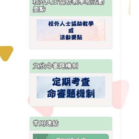
校外人士協助教學或活動
\
要點
文欣命審題機制
常用連結