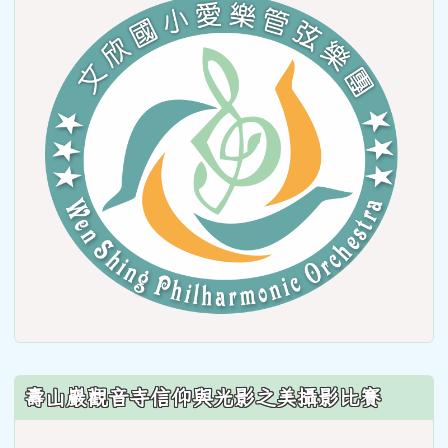
link
to
https
壽山巖觀音寺信仰與光影之美攝影比賽
link