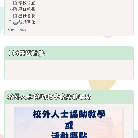
學校位置
歷任校長
歷任會長
行政單位
|
展開
闔起
114課程計畫
link
to
https://www.weses.tyc.edu.
ncsn=11&nsn=29
校外人士協助教學或活動要點
\