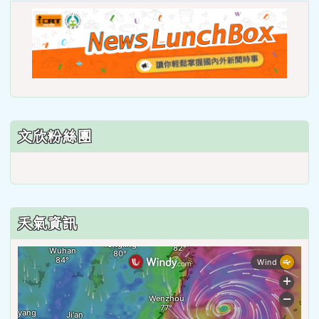
link
to
https
lunch
文欣粉絲團
天氣資訊