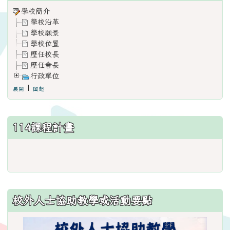
學校簡介
學校沿革
學校願景
學校位置
歷任校長
歷任會長
行政單位
|
展開
闔起
114課程計畫
link
to
https://www.weses.tyc.edu.
ncsn=11&nsn=29
校外人士協助教學或活動要點
\