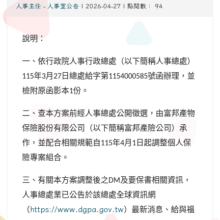
人事主任
-
人事室公告
| 2026-04-27 | 點閱數： 94
說明：
一、依行政院人事行政總處（以下簡稱人事總處）
年
月
日總處給字第
號函辦理，並
115
3
27
1154000585
檢附原函影本
份。
1
二、查本方案前經人事總處公開徵選，由富邦產物
保險股份有限公司（以下簡稱富邦產險公司）承
作，並配合相關規範自
年
月
日起調整個人保
115
4
1
險專案組合。
三、有關本方案調整後之
及要保書相關資訊，
DM
人事總處業已公告於該總處全球資訊網
（
https://www.dgpa.gov.tw
）最新消息、給與福