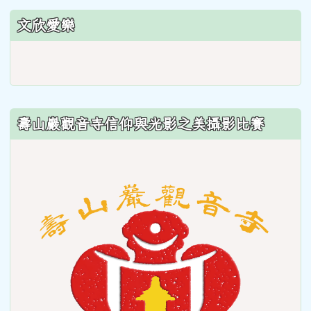
文欣愛樂
link
to
https://sites.google.com/wes
壽山巖觀音寺信仰與光影之美攝影比賽
link
to
https