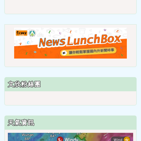
link
to
https://roadsafetymonth.yam
link
to
https
lunch
文欣粉絲團
天氣資訊