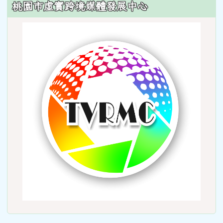
桃園市虛實跨境媒體發展中心
link
to
http: