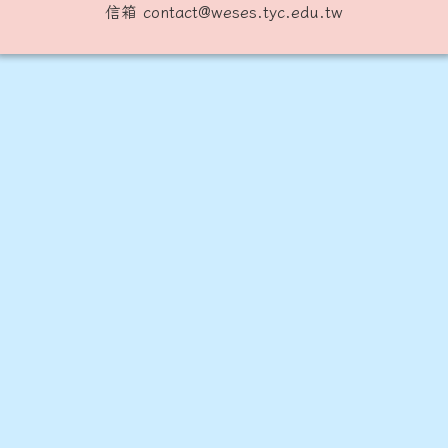
信箱 contact@weses.tyc.edu.tw