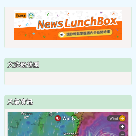
https://roadsafetymonth.yam
link
to
https
lunch
文欣粉絲團
天氣資訊