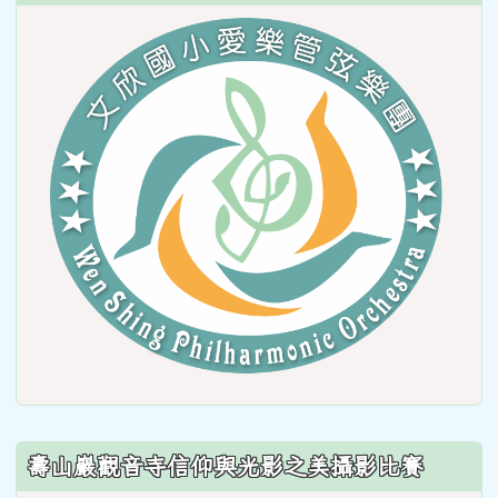
link
to
https
壽山巖觀音寺信仰與光影之美攝影比賽