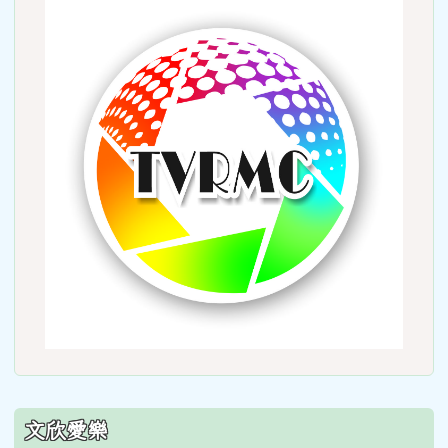
link
to
http:
文欣愛樂