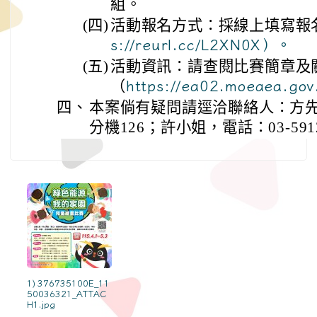
組。
(四)
活動報名方式：採線上填寫報
s://reurl.cc/L2XN0X）。
(五)
活動資訊：請查閱比賽簡章及
（
https://ea02.moeaea.go
四、
本案倘有疑問請逕洽聯絡人：方先生，
分機126；許小姐，電話：03-591
1) 376735100E_11
50036321_ATTAC
H1.jpg