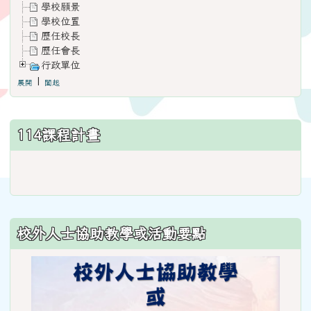
學校願景
學校位置
歷任校長
歷任會長
行政單位
|
展開
闔起
114課程計畫
link
to
https://www.weses.tyc.edu.
ncsn=11&nsn=29
校外人士協助教學或活動要點
\