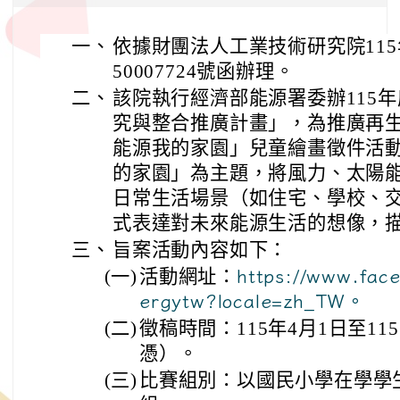
一、
依據財團法人工業技術研究院115年
50007724號函辦理。
二、
該院執行經濟部能源署委辦115
究與整合推廣計畫」，為推廣再生
能源我的家園」兒童繪畫徵件活動
的家園」為主題，將風力、太陽
日常生活場景（如住宅、學校、
式表達對未來能源生活的想像，
三、
旨案活動內容如下：
(一)
活動網址：
https://www.fac
ergytw?locale=zh_TW。
(二)
徵稿時間：115年4月1日至11
憑）。
(三)
比賽組別：以國民小學在學學