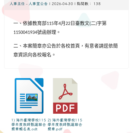
人事主任
-
人事室公告
| 2026-04-30 | 點閱數： 138
一、依據教育部
年
月
日臺教文
二
字第
115
4
22
(
)
號函辦理。
1150041934
二、本案簡章亦公告於各校首頁，有意者請逕依簡
章資訊向各校報名。
1) 海外臺灣學校115
2) 海外臺灣學校115
學年度教師甄選聯合
學年度教師甄選聯合
簡章報名表.odt
簡章.pdf