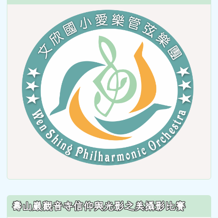
link
to
https
壽山巖觀音寺信仰與光影之美攝影比賽