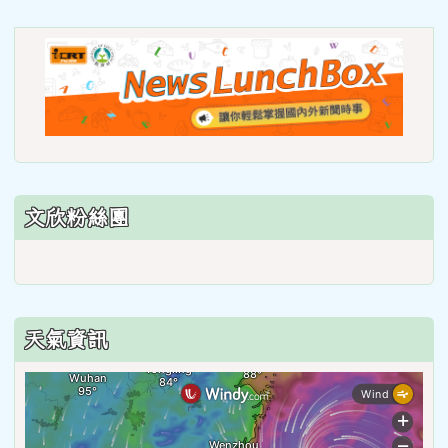
https://roadsafetymonth.yam
link
to
https
lunch
文欣粉絲團
天氣資訊