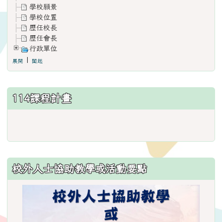
學校願景
學校位置
歷任校長
歷任會長
行政單位
|
展開
闔起
114課程計畫
link
to
https://www.weses.tyc.edu.
ncsn=11&nsn=29
校外人士協助教學或活動要點
\