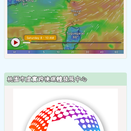
:::
桃園市虛實跨境媒體發展中心
link
to
http: