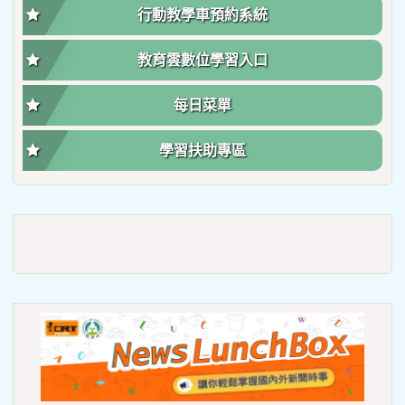
行動教學車預約系統
教育雲數位學習入口
每日菜單
學習扶助專區
link
to
https://roadsafetymonth.yam
link
to
https
lunch