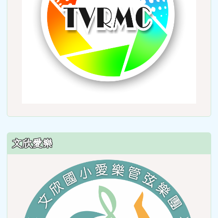
文欣愛樂
link
to
https