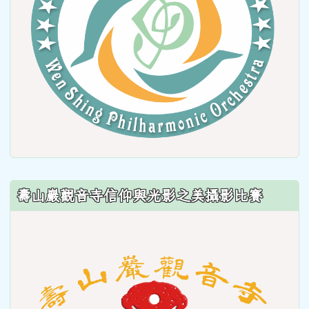
壽山巖觀音寺信仰與光影之美攝影比賽
link
to
https