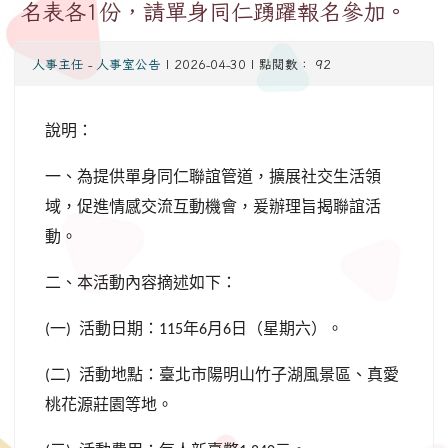
名表各1份，請單身同仁踴躍報名參加。
人事主任
-
人事室公告
| 2026-04-30 | 點閱數： 92
說明：
一、為提供單身同仁聯誼管道，擴展社交生活領
域，促進情感交流互動機會，爰辦理旨揭聯誼活
動。
二、本活動內容摘述如下：
一
活動日期：
年
月
日（星期六）。
(
)
115
6
6
二
活動地點：臺北市陽明山竹子湖風景區、真愛
(
)
桃花源莊園等地。