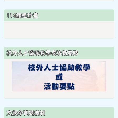
114課程計畫
link
to
https://www.weses.tyc.edu.
ncsn=11&nsn=29
校外人士協助教學或活動要點
\
文欣命審題機制