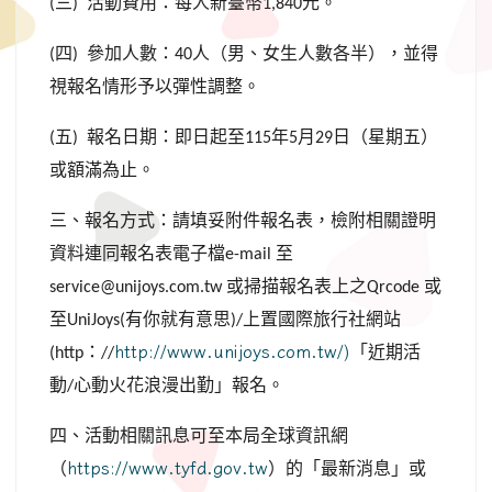
三
活動費用：每人新臺幣
元。
(
)
1,840
四
參加人數：
人（男、女生人數各半），並得
(
)
40
視報名情形予以彈性調整。
五
報名日期：即日起至
年
月
日（星期五）
(
)
115
5
29
或額滿為止。
三、報名方式：請填妥附件報名表，檢附相關證明
資料連同報名表電子檔
至
e-mail
或掃描報名表上之
或
service@unijoys.com.tw
Qrcode
至
有你就有意思
上置國際旅行社網站
UniJoys(
)/
：
http://www.unijoys.com.tw/)
「近期活
(http
//
動
心動火花浪漫出勤」報名。
/
四、活動相關訊息可至本局全球資訊網
（
https://www.tyfd.gov.tw
）的「最新消息」或