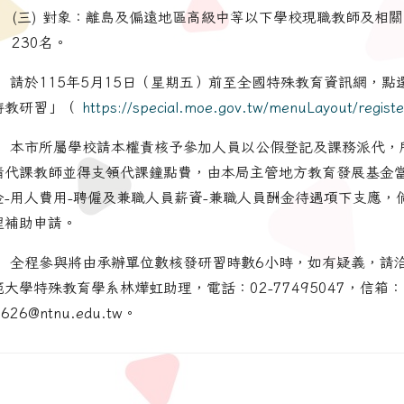
(三) 對象：離島及偏遠地區高級中等以下學校現職教師及相
230名。
、 請於115年5月15日（星期五）前至全國特殊教育資訊網，點
特教研習」（
https://special.moe.gov.tw/menuLayout/registe
、 本市所屬學校請本權責核予參加人員以公假登記及課務派代，
請代課教師並得支領代課鐘點費，由本局主管地方教育發展基金
金-用人費用-聘僱及兼職人員薪資-兼職人員酬金待遇項下支應，
理補助申請。
、 全程參與將由承辦單位數核發研習時數6小時，如有疑義，請
範大學特殊教育學系林燁虹助理，電話：02-77495047，信箱：
i0626@ntnu.edu.tw。