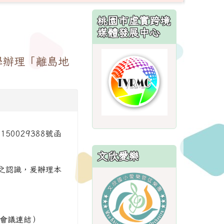
:::
桃園市虛實跨境
媒體發展中心
link
學辦理「離島地
to
http://sites.
50029388號函
文欣愛樂
之認識，爰辦理本
link
to
https://sites.
上會議連結）