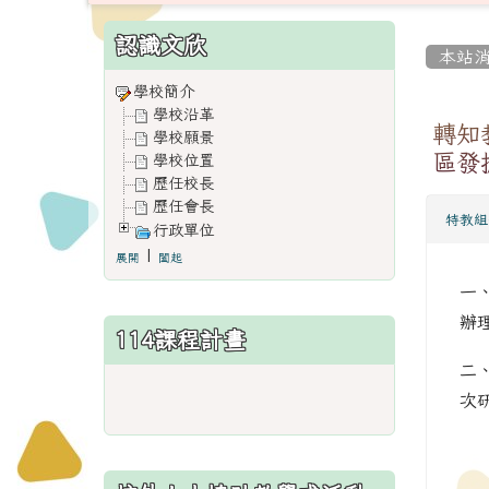
:::
:::
認識文欣
本站
學校簡介
學校沿革
轉知
學校願景
區發
學校位置
歷任校長
歷任會長
特教組
行政單位
|
展開
闔起
一
辦
114課程計畫
二
link
次
to
https://www.weses.tyc.edu.
ncsn=11&nsn=29