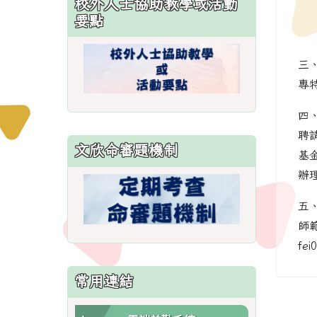
校外人士協助教學或活動
\
要點
三
專
四
聘
文欣命審題機制
基
辦
五
師
fe
常用連結