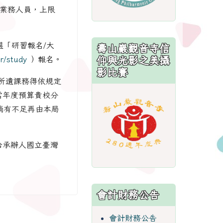
關業務人員，上限
選「研習報名/大
壽山巖觀音寺信
仰與光影之美攝
r/study
）報名。
影比賽
所遺課務得依規定
link
當年度預算貴校分
to
倘有不足再由本局
https://sites.
洽承辦人國立臺灣
會計財務公告
會計財務公告