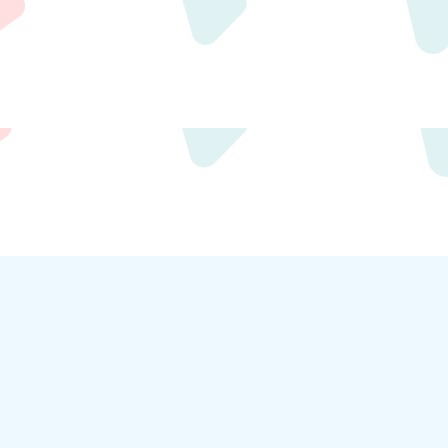
m.com/
crt.com.tw/app/news-