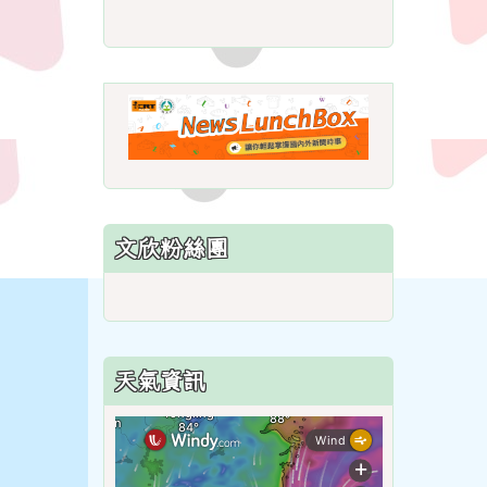
link
to
https://roadsafetymonth.ya
link
to
https://www.i
lunchbox/
文欣粉絲團
天氣資訊