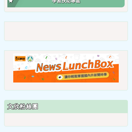
學習扶助專區
link
to
https://roadsafetymonth.yam
link
to
https
lunch
文欣粉絲團