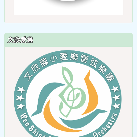
文欣愛樂
link
to
https