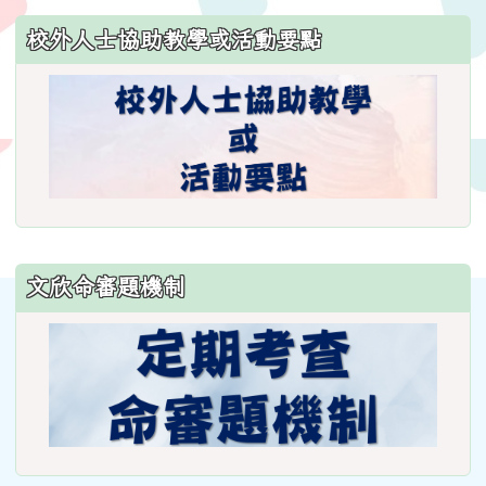
ncsn=11&nsn=29
校外人士協助教學或活動要點
\
文欣命審題機制