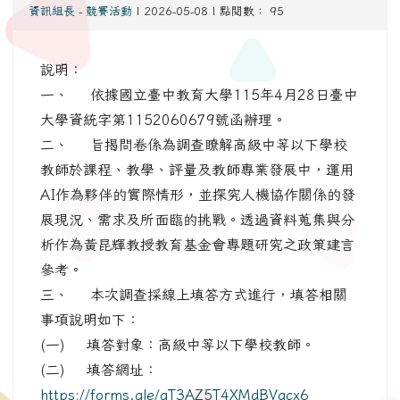
資訊組長
-
競賽活動
| 2026-05-08 | 點閱數： 95
說明：
一、 依據國立臺中教育大學115年4月28日臺中
大學資統字第1152060679號函辦理。
二、 旨揭問卷係為調查瞭解高級中等以下學校
教師於課程、教學、評量及教師專業發展中，運用
AI作為夥伴的實際情形，並探究人機協作關係的發
展現況、需求及所面臨的挑戰。透過資料蒐集與分
析作為黃昆輝教授教育基金會專題研究之政策建言
參考。
三、 本次調查採線上填答方式進行，填答相關
事項說明如下：
(一) 填答對象：高級中等以下學校教師。
(二) 填答網址：
https://forms.gle/gT3AZ5T4XMdBVgcx6