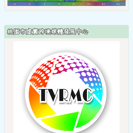
:::
桃園市虛實跨境媒體發展中心
link
to
http: