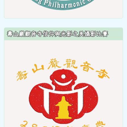
壽山巖觀音寺信仰與光影之美攝影比賽
link
to
https