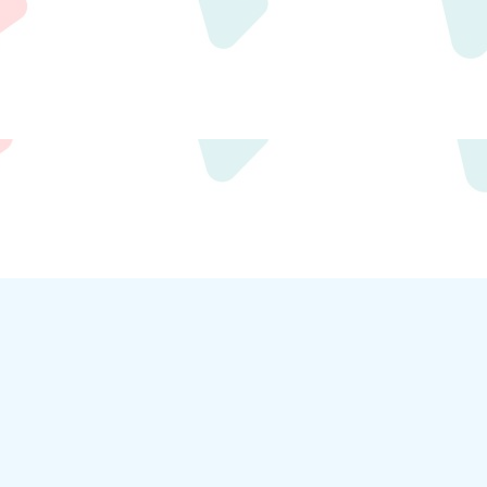
m.com/
crt.com.tw/app/news-