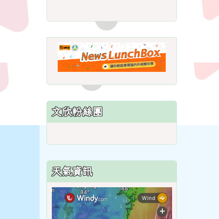
link
to
https://roadsafetymonth.ya
link
to
https://www.i
lunchbox/
文欣粉絲團
天氣資訊