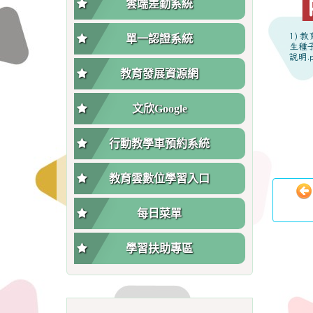
雲端差勤系統
1) 
單一認證系統
生種
說明.p
教育發展資源網
文欣Google
行動教學車預約系統
教育雲數位學習入口
每日菜單
學習扶助專區