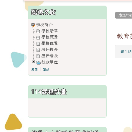
:::
:::
認識文欣
本站
學校簡介
學校沿革
教育
學校願景
學校位置
歷任校長
衛生組
歷任會長
行政單位
|
展開
闔起
114課程計畫
link
to
https://www.weses.tyc.edu.
ncsn=11&nsn=29