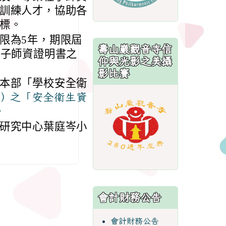
訓練人才，協助各
標。
限為5年，期限屆
壽山巖觀音寺信
種子師資證明書之
仰與光影之美攝
影比賽
本部「學校安全衛
u.tw/）之「安全衛生資
link
。
to
https://sites.
研究中心葉庭岑小
會計財務公告
會計財務公告