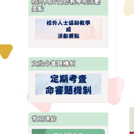
校外人士協助教學或活動
\
要點
文欣命審題機制
常用連結