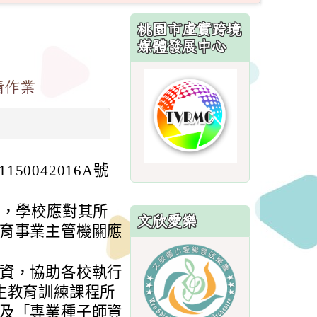
:::
桃園市虛實跨境
媒體發展中心
link
請作業
to
http://sites.
50042016A號
定，學校應對其所
文欣愛樂
育事業主管機關應
link
資，協助各校執行
to
生教育訓練課程所
https://sites.
及「專業種子師資