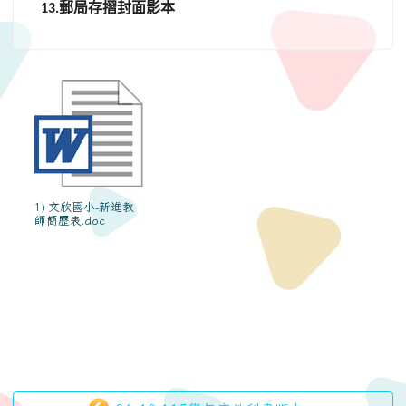
郵局存摺封面影本
13.
1) 文欣國小-新進教
師簡歷表.doc