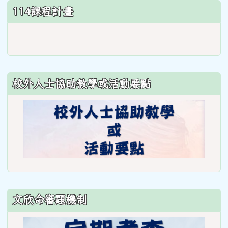
114課程計畫
link
to
https://www.weses.tyc.edu.
ncsn=11&nsn=29
校外人士協助教學或活動要點
\
文欣命審題機制