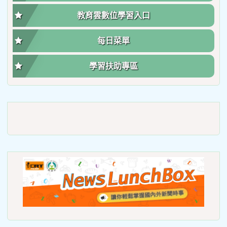
教育雲數位學習入口
每日菜單
學習扶助專區
link
to
https://roadsafetymonth.yam
link
to
https
lunch