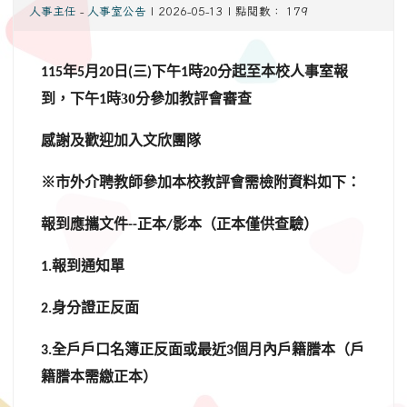
人事主任
-
人事室公告
| 2026-05-13 | 點閱數： 179
年
月
日
三
午
時
分起至本校人事室報
115
5
20
(
)下
1
20
到，下午
時30分參加教評會審查
1
感謝及歡迎加入文欣團隊
※市外介聘教師參加本校教評會需檢附資料如下：
報到應攜文件
正本
影本（正本僅供查驗）
--
/
報到通知單
1.
身分證正反面
2.
全戶戶口名簿正反面或最近
個月內戶籍謄本（戶
3.
3
籍謄本需繳正本）