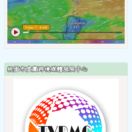
:::
桃園市虛實跨境媒體發展中心
link
to
http: