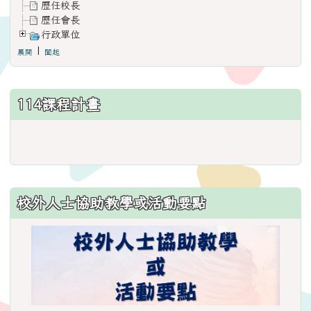
歷任校長
歷任會長
行政單位
|
展開
闔起
114課程計畫
link
to
https://www.weses.tyc.edu.
ncsn=11&nsn=29
校外人士協助教學或活動要點
\