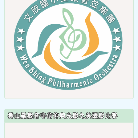
to
https
壽山巖觀音寺信仰與光影之美攝影比賽
link