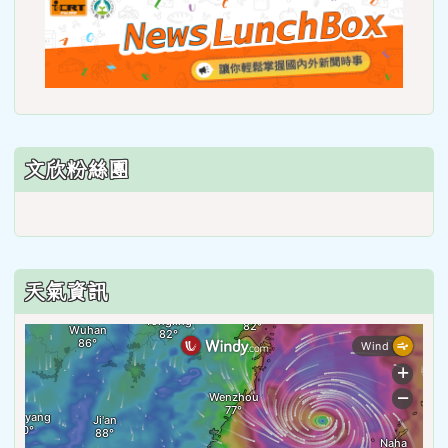
link
to
https
lunch
文欣粉絲團
天氣資訊